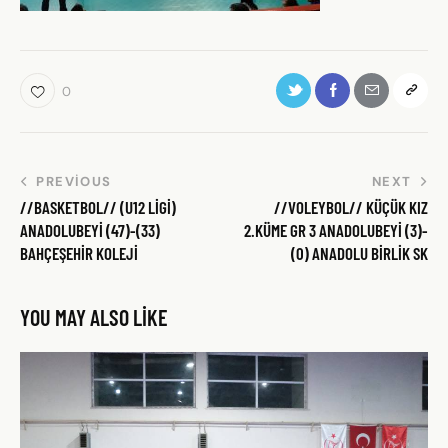
0
PREVIOUS
NEXT
//BASKETBOL// (U12 LİGİ)
//VOLEYBOL// KÜÇÜK KIZ
ANADOLUBEYİ (47)-(33)
2.KÜME GR 3 ANADOLUBEYİ (3)-
BAHÇEŞEHİR KOLEJİ
(0) ANADOLU BİRLİK SK
YOU MAY ALSO LIKE