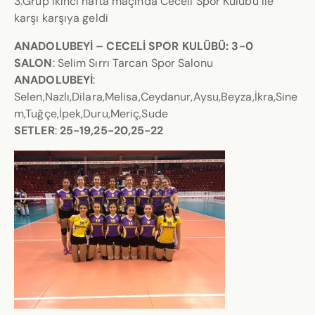
3.Grup ikinci hafta maçında Ceceli Spor Kulubü ile
karşı karşıya geldi
ANADOLUBEYİ – CECELİ SPOR KULÜBÜ
:
3-0
SALON
: Selim Sırrı Tarcan Spor Salonu
ANADOLUBEYİ
:
Selen,Nazlı,Dilara,Melisa,Ceydanur,Aysu,Beyza,İkra,Sine
m,Tuğçe,İpek,Duru,Meriç,Sude
SETLER
:
25-19,25-20,25-22