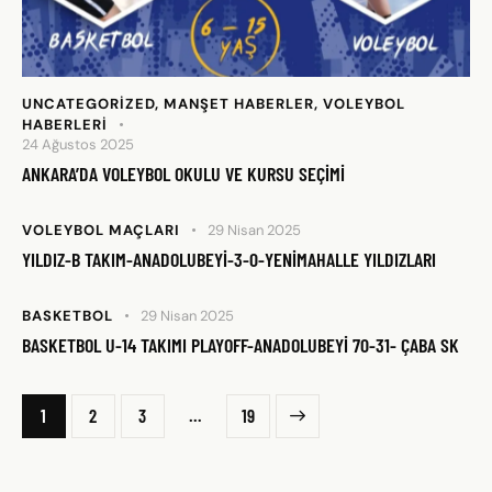
UNCATEGORIZED
,
MANŞET HABERLER
,
VOLEYBOL
HABERLERI
24 Ağustos 2025
ANKARA’DA VOLEYBOL OKULU VE KURSU SEÇIMI
VOLEYBOL MAÇLARI
29 Nisan 2025
YILDIZ-B TAKIM-ANADOLUBEYİ-3-0-YENİMAHALLE YILDIZLARI
BASKETBOL
29 Nisan 2025
BASKETBOL U-14 TAKIMI PLAYOFF-ANADOLUBEYİ 70-31- ÇABA SK
…
1
2
3
>
19