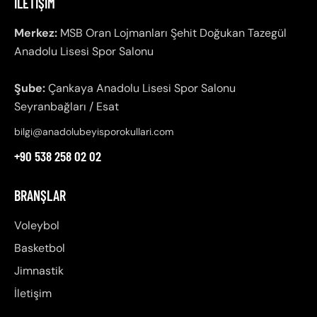
İLETIŞIM
Merkez:
MSB Oran Lojmanları Şehit Doğukan Tazegül
Anadolu Lisesi Spor Salonu
Şube:
Çankaya Anadolu Lisesi Spor Salonu
Seyranbağları / Esat
bilgi@anadolubeyisporokullari.com
+90 538 258 02 02
BRANŞLAR
Voleybol
Basketbol
Jimnastik
İletişim